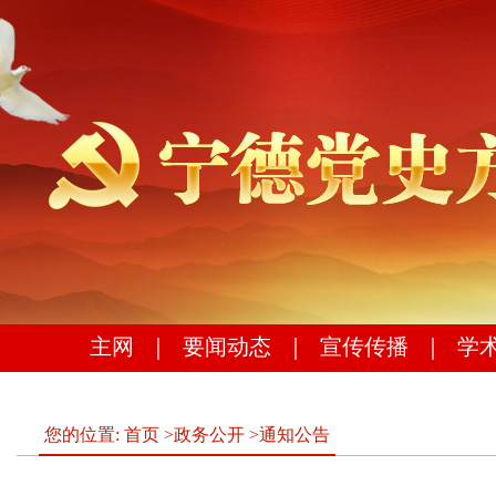
主网
｜
要闻动态
｜
宣传传播
｜
学
您的位置:
首页
>
政务公开
>
通知公告