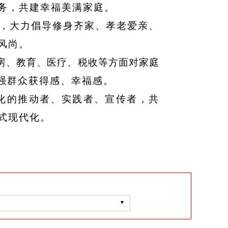
务，共建幸福美满家庭。
，大力倡导修身齐家
、
孝老爱
亲
、
风尚。
房
、
教育
、
医疗
、
税收等方面对
家庭
强群众获得感
、
幸福感。
化的推动者
、
实践者
、
宣传者，共
式现代化。