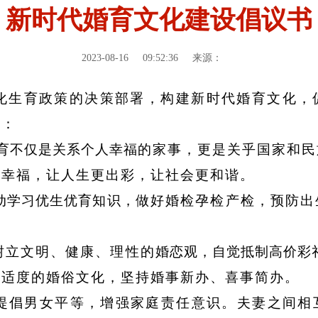
新时代婚育文化建设倡议书
2023-08-16
09:52:36
来源：
化生育政策的决策部署，
构建新时代婚育文化，
议：
育不仅是关系个人幸福
的家事，更是关乎国家和民
更幸福，让人生更出
彩，让社会更和谐。
动学习优生优育知识，
做好婚检孕检产检
，
预防出
树立文明
、
健康
、
理性的
婚恋观，自觉抵制高价彩
约适度的婚俗文化
，
坚持婚事新办
、
喜事简办。
提倡男女平等，增强家庭
责任意识。夫妻之间相