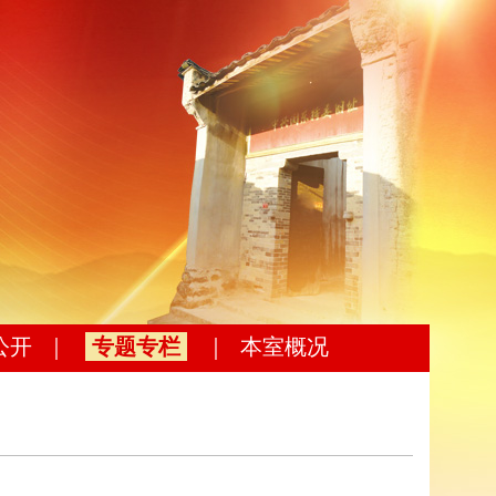
公开
｜
专题专栏
｜
本室概况