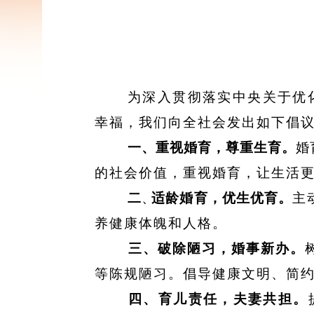
为深入贯彻落实中央关于优
幸福，我们向全社会发出如下倡
一
、
重视婚育，尊重生育。
婚
的社会价值，重视婚育
，
让生活
二
、
适龄婚育，优生优育。
主
养健康体魄和人格。
三
、
破除陋习，婚事新办。
等陈规陋习。倡导健康文明
、
简
四
、
育儿责任，夫妻共担。