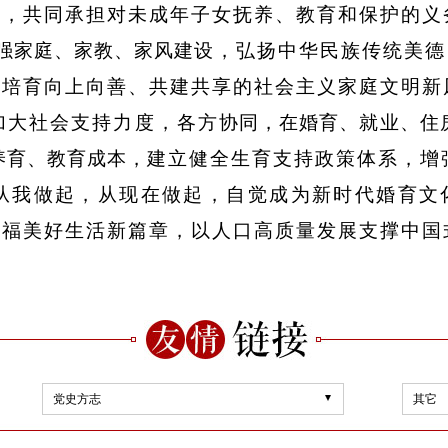
沫，共同承担对未成年子
女抚养
、
教育和保护的义
强家庭
、
家教
、
家风建
设，
弘扬中华民族传统美德
，培育向上向善
、
共
建共享的社会主义家庭文明新
加大社会支持力度，各方
协同，在婚育
、
就业
、
住
养育
、
教育成本
，
建立健全生育支持政策体系，增
从我做起，从现在做起，
自觉成为新时代婚育文
幸福美好生活新篇章，以
人口高质量发展支撑中国
党史方志
其它