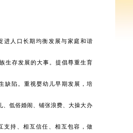
促进人口长期均衡发展与家庭和谐
族生存发展的大事。提倡尊重生育
生缺陷。重视婴幼儿早期发展，
培
礼
、
低俗婚闹
、
铺张浪费
、
大操
大办
互支持
、
相互信任
、
相互包容
，
做